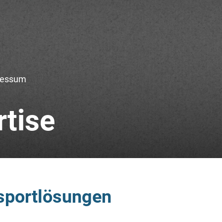
ressum
tise
nsportlösungen